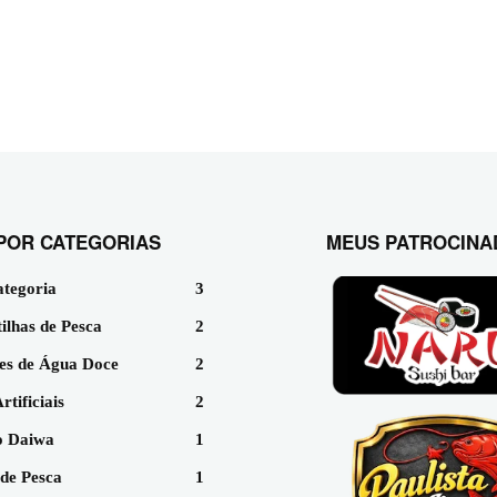
POR CATEGORIAS
MEUS PATROCINA
ategoria
3
ilhas de Pesca
2
es de Água Doce
2
rtificiais
2
 Daiwa
1
de Pesca
1